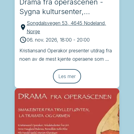
Drama fra operascenen -
Sygna kultursenter,
Nodeland
Songdalsvegen 53, 4645 Nodeland,
Norge
06. nov. 2026, 18:00
-
20:00
Kristiansand Operakor presenter utdrag fra 
noen av de mest kjente operaene som 
Brindisi, Tryllefløyten, Carmen og La 
Traviata
Les mer