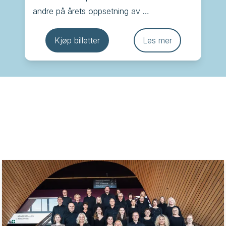
andre på årets oppsetning av 
Juleevangeliet som har blitt en kjær 
tradisjon i Kilden, der ord og musikk minner 
Kjøp billetter
Les mer
oss om julens egentlige budskap.