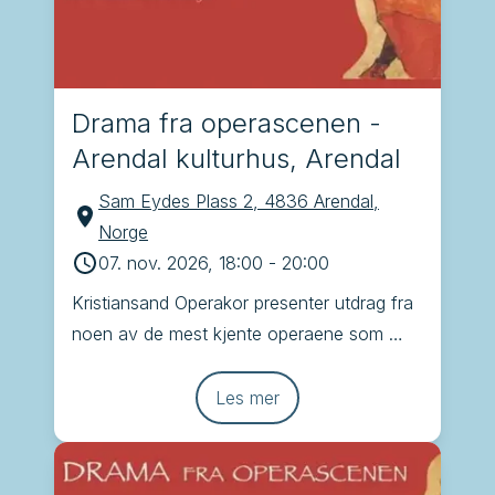
Drama fra operascenen -
Arendal kulturhus, Arendal
Sam Eydes Plass 2, 4836 Arendal,
Norge
07. nov. 2026, 18:00
-
20:00
Kristiansand Operakor presenter utdrag fra 
noen av de mest kjente operaene som 
Brindisi, Tryllefløyten, Carmen og La 
Traviata
Les mer