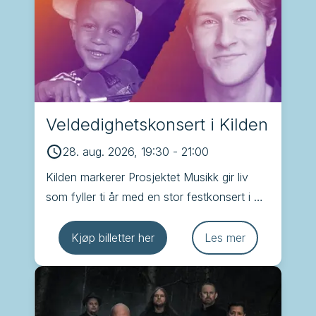
Veldedighetskonsert i Kilden
28. aug. 2026, 19:30
-
21:00
Kilden markerer Prosjektet Musikk gir liv 
som fyller ti år med en stor festkonsert i 
Konsertsalen i Kilden hvor Kristiansand 
Operakor er en av deltakerne
Kjøp billetter her
Les mer