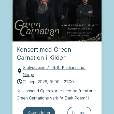
Konsert med Green
Carnation i Kilden
Sjølystveien 2, 4610 Kristiansand,
Norge
12. sep. 2026, 15:00
-
21:00
Kristiansand Operakor er med og fremfører 
Green Carnations verk "A Dark Poem" i 
Kilden. Dette blir veldig spennende!
Kjøp billetter
Les mer