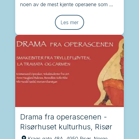
noen av de mest kjente operaene som 
Brindisi, Tryllefløyten, Carmen og La 
Traviata
Les mer
Drama fra operascenen -
Risørhuset kulturhus, Risør
Krags gate 48A, 4950 Risør, Norge