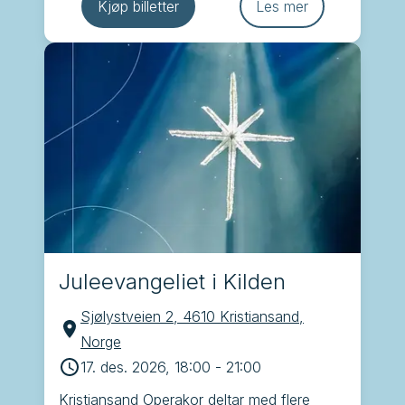
Sødal, Ebba Lejonclou, Gaute Ormåsen, 
Kjøp billetter
Les mer
Frøydis Grorud og kapellmester Øystein 
Lund Olafsen
Juleevangeliet i Kilden
Sjølystveien 2, 4610 Kristiansand,
Norge
17. des. 2026, 18:00
-
21:00
Kristiansand Operakor deltar med flere 