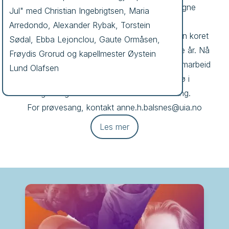
ofte på operaprosjekter, men har også egne 
Jul" med Christian Ingebrigtsen, Maria 
konserter. 

Arredondo, Alexander Rybak, Torstein 
Kristiansand Operakor ble etablert i 1931, men koret 
Sødal, Ebba Lejonclou, Gaute Ormåsen, 
har hatt venner og støttespillere gjennom alle år. Nå 
Frøydis Grorud og kapellmester Øystein 
framstår koret som et spennende intiativ i samarbeid 
Lund Olafsen
med Universitetet i Agder, og et kormiljø i 
Agderregionen som er i konstant utvikling. 

For prøvesang, kontakt anne.h.balsnes@uia.no
Kjøp billetter
Mer info
Les mer