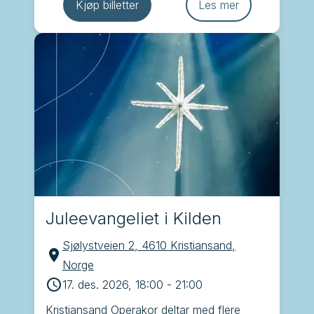
Sødal, Ebba Lejonclou, Gaute Ormåsen, 
Kjøp billetter
Les mer
Frøydis Grorud og kapellmester Øystein 
Lund Olafsen
Juleevangeliet i Kilden
Sjølystveien 2, 4610 Kristiansand,
Norge
17. des. 2026, 18:00
-
21:00
Kristiansand Operakor deltar med flere 