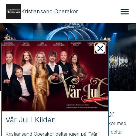
Kristiansand Operakor
Kristiansand Operakor
Vår Jul i Kilden
Kristiansand Operakor er et ambisiøst blandetkor med 
stor takhøyde og et mangfoldig repertoar. Vi deltar 
Kristiansand Operakor deltar igjen på "Vår 