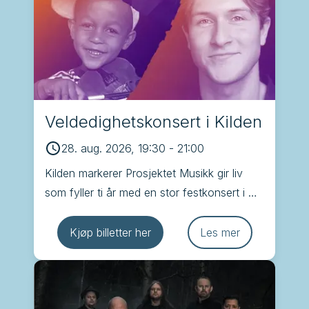
Veldedighetskonsert i Kilden
28. aug. 2026, 19:30
-
21:00
Kilden markerer Prosjektet Musikk gir liv 
som fyller ti år med en stor festkonsert i 
Konsertsalen i Kilden hvor Kristiansand 
Operakor er en av deltakerne
Kjøp billetter her
Les mer