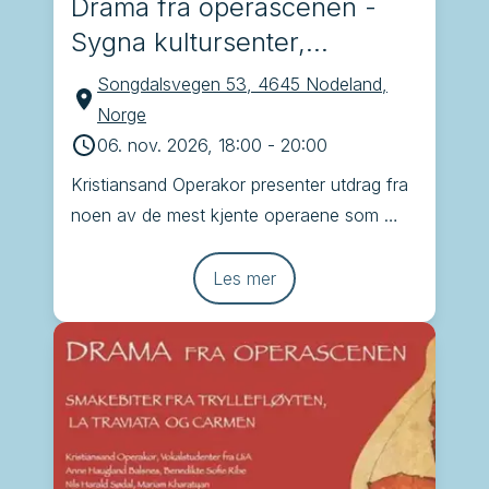
Drama fra operascenen -
Sygna kultursenter,
Nodeland
Songdalsvegen 53, 4645 Nodeland,
Norge
06. nov. 2026, 18:00
-
20:00
Kristiansand Operakor presenter utdrag fra 
noen av de mest kjente operaene som 
Brindisi, Tryllefløyten, Carmen og La 
Traviata
Les mer