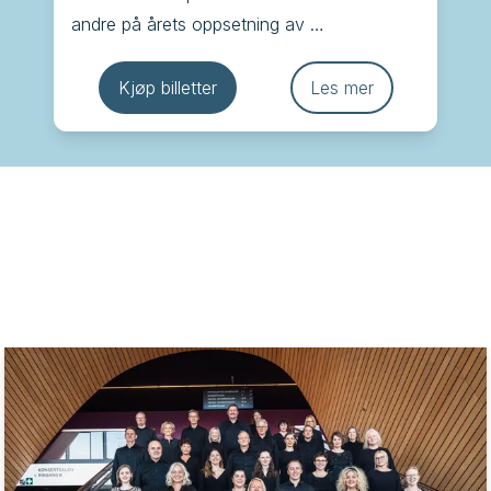
andre på årets oppsetning av 
Juleevangeliet som har blitt en kjær 
tradisjon i Kilden, der ord og musikk minner 
Kjøp billetter
Les mer
oss om julens egentlige budskap.