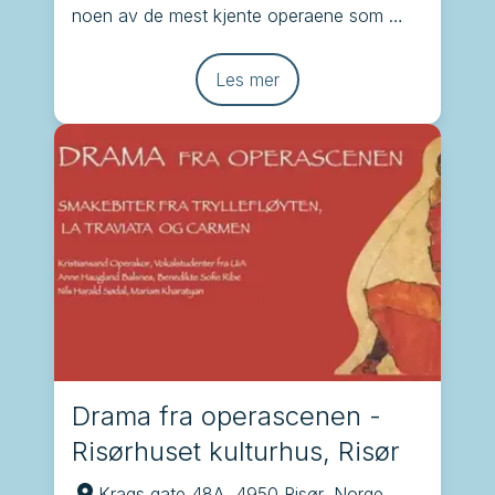
noen av de mest kjente operaene som 
Brindisi, Tryllefløyten, Carmen og La 
Traviata
Les mer
Drama fra operascenen -
Risørhuset kulturhus, Risør
Krags gate 48A, 4950 Risør, Norge