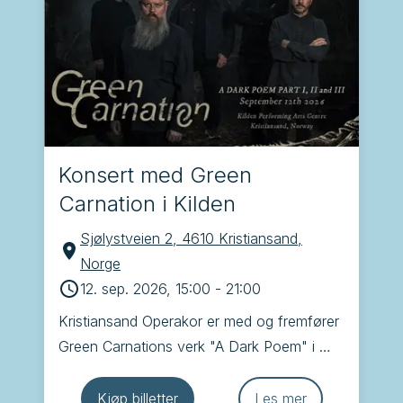
Konsert med Green
Carnation i Kilden
Sjølystveien 2, 4610 Kristiansand,
Norge
12. sep. 2026, 15:00
-
21:00
Kristiansand Operakor er med og fremfører 
Green Carnations verk "A Dark Poem" i 
Kilden. Dette blir veldig spennende!
Kjøp billetter
Les mer