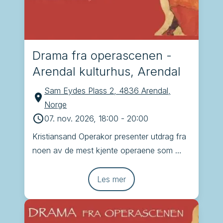
Drama fra operascenen -
Arendal kulturhus, Arendal
Sam Eydes Plass 2, 4836 Arendal,
Norge
07. nov. 2026, 18:00
-
20:00
Kristiansand Operakor presenter utdrag fra 
noen av de mest kjente operaene som 
Brindisi, Tryllefløyten, Carmen og La 
Traviata
Les mer