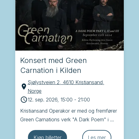
Konsert med Green
Carnation i Kilden
Sjølystveien 2, 4610 Kristiansand,
Norge
12. sep. 2026, 15:00
-
21:00
Kristiansand Operakor er med og fremfører 
Green Carnations verk "A Dark Poem" i 
Kilden. Dette blir veldig spennende!
Kjøp billetter
Les mer