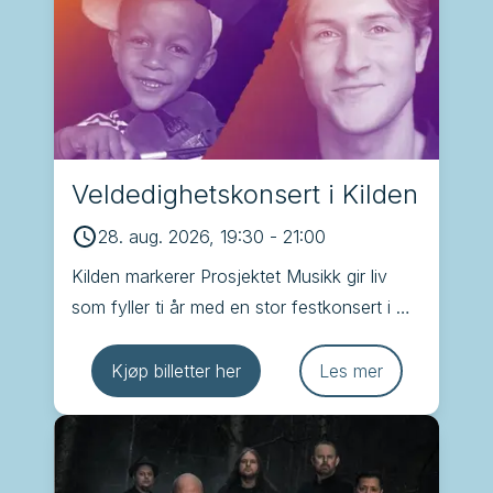
Veldedighetskonsert i Kilden
28. aug. 2026, 19:30
-
21:00
Kilden markerer Prosjektet Musikk gir liv 
som fyller ti år med en stor festkonsert i 
Konsertsalen i Kilden hvor Kristiansand 
Operakor er en av deltakerne
Kjøp billetter her
Les mer