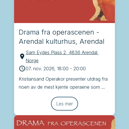
Drama fra operascenen -
Arendal kulturhus, Arendal
Sam Eydes Plass 2, 4836 Arendal,
Norge
07. nov. 2026, 18:00
-
20:00
Kristiansand Operakor presenter utdrag fra 
noen av de mest kjente operaene som 
Brindisi, Tryllefløyten, Carmen og La 
Traviata
Les mer