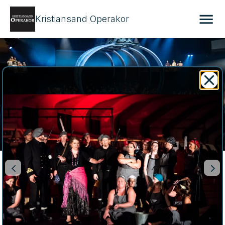
Kristiansand Operakor
Kristiansand Operakor
Kristiansand Operakor er et ambisiøst blandetkor med 
stor takhøyde og et mangfoldig repertoar. Vi deltar 