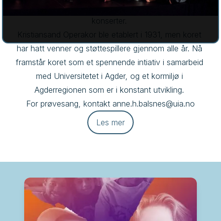
ofte på operaprosjekter, men har også egne 
konserter. 

Kristiansand Operakor ble etablert i 1931, men koret 
har hatt venner og støttespillere gjennom alle år. Nå 
framstår koret som et spennende intiativ i samarbeid 
med Universitetet i Agder, og et kormiljø i 
Agderregionen som er i konstant utvikling. 

For prøvesang, kontakt anne.h.balsnes@uia.no
Les mer