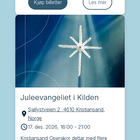
Sødal, Ebba Lejonclou, Gaute Ormåsen, 
Kjøp billetter
Les mer
Frøydis Grorud og kapellmester Øystein 
Lund Olafsen
Juleevangeliet i Kilden
Sjølystveien 2, 4610 Kristiansand,
Norge
17. des. 2026, 18:00
-
21:00
Kristiansand Operakor deltar med flere 