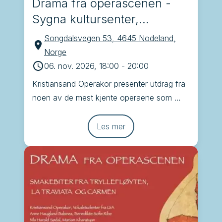
Drama fra operascenen -
Sygna kultursenter,
Nodeland
Songdalsvegen 53, 4645 Nodeland,
Norge
06. nov. 2026, 18:00
-
20:00
Kristiansand Operakor presenter utdrag fra 
noen av de mest kjente operaene som 
Brindisi, Tryllefløyten, Carmen og La 
Traviata
Les mer