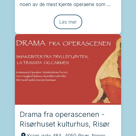
noen av de mest kjente operaene som 
Brindisi, Tryllefløyten, Carmen og La 
Traviata
Les mer
Drama fra operascenen -
Risørhuset kulturhus, Risør
Krags gate 48A, 4950 Risør, Norge