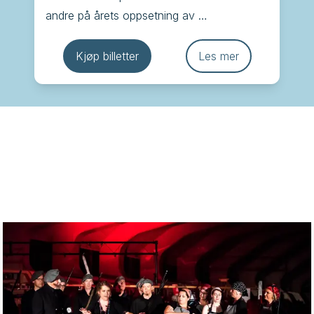
andre på årets oppsetning av 
Juleevangeliet som har blitt en kjær 
tradisjon i Kilden, der ord og musikk minner 
Kjøp billetter
Les mer
oss om julens egentlige budskap.