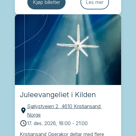
Sødal, Ebba Lejonclou, Gaute Ormåsen, 
Kjøp billetter
Les mer
Frøydis Grorud og kapellmester Øystein 
Lund Olafsen
Juleevangeliet i Kilden
Sjølystveien 2, 4610 Kristiansand,
Norge
17. des. 2026, 18:00
-
21:00
Kristiansand Operakor deltar med flere 