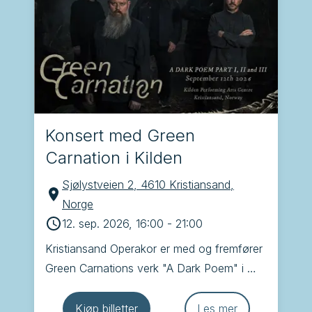
Konsert med Green
Carnation i Kilden
Sjølystveien 2, 4610 Kristiansand,
Norge
12. sep. 2026, 16:00
-
21:00
Kristiansand Operakor er med og fremfører 
Green Carnations verk "A Dark Poem" i 
Kilden. Dette blir veldig spennende!
Kjøp billetter
Les mer