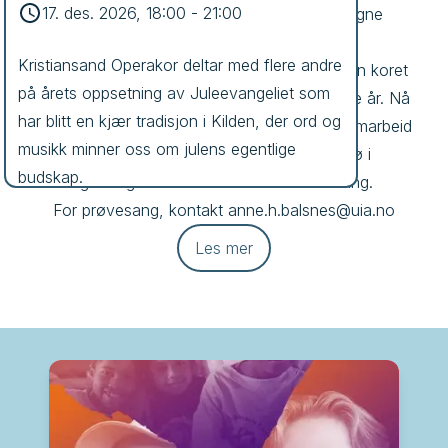
17. des. 2026, 18:00
-
21:00
ofte på operaprosjekter, men har også egne 
konserter. 

Kristiansand Operakor deltar med flere andre 
Kristiansand Operakor ble etablert i 1931, men koret 
på årets oppsetning av Juleevangeliet som 
har hatt venner og støttespillere gjennom alle år. Nå 
har blitt en kjær tradisjon i Kilden, der ord og 
framstår koret som et spennende intiativ i samarbeid 
musikk minner oss om julens egentlige 
med Universitetet i Agder, og et kormiljø i 
budskap.
Agderregionen som er i konstant utvikling. 

For prøvesang, kontakt anne.h.balsnes@uia.no
Les mer
Kjøp billetter
Mer info