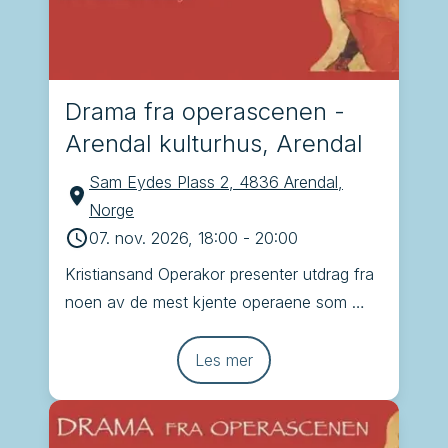
Drama fra operascenen -
Arendal kulturhus, Arendal
Sam Eydes Plass 2, 4836 Arendal,
Norge
07. nov. 2026, 18:00
-
20:00
Kristiansand Operakor presenter utdrag fra 
noen av de mest kjente operaene som 
Brindisi, Tryllefløyten, Carmen og La 
Traviata
Les mer