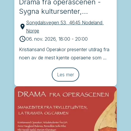
Drama fra operascenen -
Sygna kultursenter,
Nodeland
Songdalsvegen 53, 4645 Nodeland,
Norge
06. nov. 2026, 18:00
-
20:00
Kristiansand Operakor presenter utdrag fra 
noen av de mest kjente operaene som 
Brindisi, Tryllefløyten, Carmen og La 
Traviata
Les mer