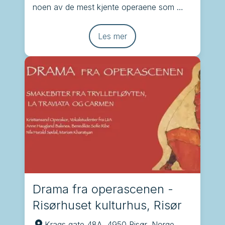
noen av de mest kjente operaene som 
Brindisi, Tryllefløyten, Carmen og La 
Traviata
Les mer
Drama fra operascenen -
Risørhuset kulturhus, Risør
Krags gate 48A, 4950 Risør, Norge