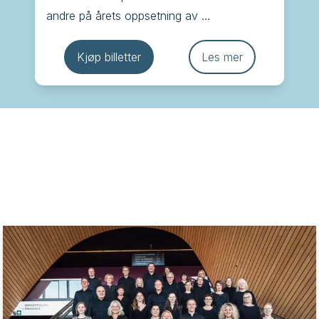
andre på årets oppsetning av 
Juleevangeliet som har blitt en kjær 
tradisjon i Kilden, der ord og musikk minner 
Kjøp billetter
Les mer
oss om julens egentlige budskap.