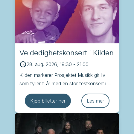
Veldedighetskonsert i Kilden
28. aug. 2026, 19:30
-
21:00
Kilden markerer Prosjektet Musikk gir liv 
som fyller ti år med en stor festkonsert i 
Konsertsalen i Kilden hvor Kristiansand 
Operakor er en av deltakerne
Kjøp billetter her
Les mer